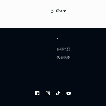
Share
-
会社概要
代表挨拶
Facebook
Instagram
TikTok
YouTube