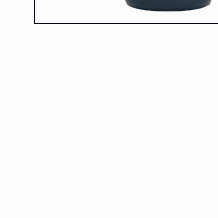
モ
ー
ダ
ル
で
メ
デ
ィ
ア
(1)
を
開
く