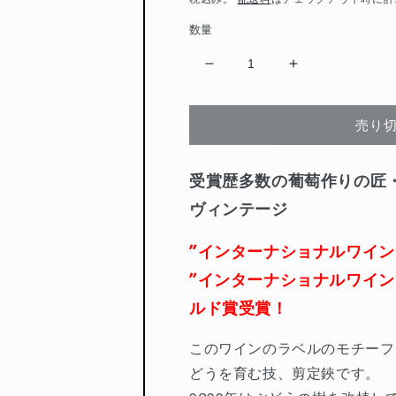
価
数量
格
2022
2022
レ
レ
ト
ト
売り
ロ
ロ
ワ
ワ
シ
シ
受賞歴多数の葡萄作りの匠
ゾ
ゾ
ヴィンテージ
ー
ー
ド
ド
”インターナショナルワイン
オ
オ
”インターナショナルワイン
オ
オ
ウ
ウ
ルド賞受賞！
ラ
ラ
エ
エ
このワインのラベルのモチーフ
ン
ン
どうを育む技、剪定鋏です。
カ
カ