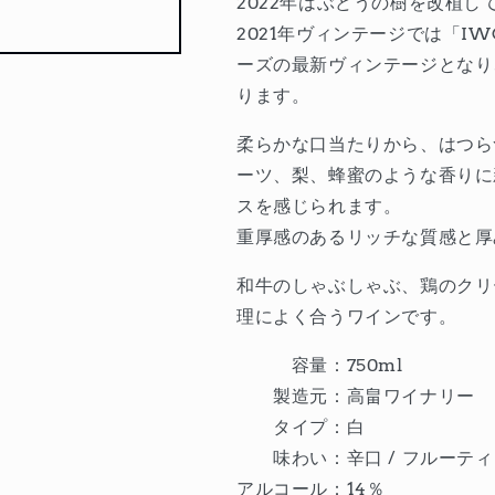
2022年はぶどうの樹を改植し
ミ
ミ
2021年ヴィンテージでは「I
ワ
ワ
ーズの最新ヴィンテージとなり
ダ
ダ
ります。
シ
シ
ャ
ャ
柔らかな口当たりから、はつら
ル
ル
ーツ、梨、蜂蜜のような香りに
ド
ド
ネ
ネ
スを感じられます。
［IWC2024］
［IWC2024］
重厚感のあるリッチな質感と厚
の
の
数
数
和牛のしゃぶしゃぶ、鶏のクリ
量
量
理によく合うワインです
。
を
を
減
増
容量：
750ml
ら
や
製造元：
高畠ワイナリー
す
す
タイプ：
白
味わい：辛口 /
フルーティ
アルコール：
14％