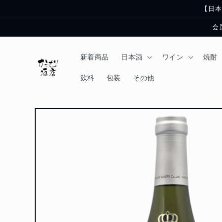
コンテ
【日本
ンツに
進む
会
新着商品
日本酒
ワイン
焼酎
飲料
包装
その他
商品情
報にス
キップ