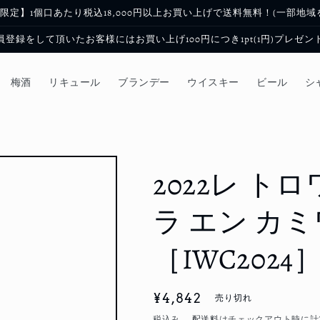
限定】1個口あたり税込18,000円以上お買い上げで送料無料！(一部地域
員登録をして頂いたお客様にはお買い上げ100円につき1pt(1円)プレゼン
梅酒
リキュール
ブランデー
ウイスキー
ビール
シ
2022レ ト
ラ エン カ
［IWC2024
通
¥4,842
売り切れ
常
税込み。
配送料
はチェックアウト時に計