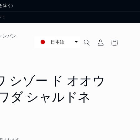
を除く)
ト！
ロ
カ
ャンパン
グ
日本語
ー
イ
ト
ン
ロワ シゾー ド オオウ
ミワダ シャルドネ
］
算されます。